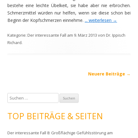
bestehe eine leichte Übelkeit, sie habe aber nie erbrochen.
Schmerzmittel würden nur helfen, wenn sie diese schon bei
Beginn der Kopfschmerzen einnehme.
... weiterlesen
→
Kategorie:
Der interessante Fall
am
9. März 2013
von
Dr. Ippisch
Richard
.
Beitrags-
Neuere Beiträge
→
Navigation
S
u
c
TOP BEITRÄGE & SEITEN
h
e
Der interessante Fall 8: Großflächige Gefühlsstörung am
n