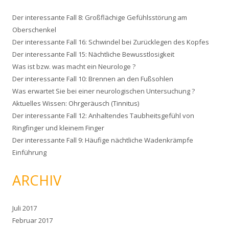
e
Der interessante Fall 8: Großflächige Gefühlsstörung am
n
Oberschenkel
n
Der interessante Fall 16: Schwindel bei Zurücklegen des Kopfes
a
Der interessante Fall 15: Nächtliche Bewusstlosigkeit
c
Was ist bzw. was macht ein Neurologe ?
h
Der interessante Fall 10: Brennen an den Fußsohlen
:
Was erwartet Sie bei einer neurologischen Untersuchung ?
Aktuelles Wissen: Ohrgeräusch (Tinnitus)
Der interessante Fall 12: Anhaltendes Taubheitsgefühl von
Ringfinger und kleinem Finger
Der interessante Fall 9: Häufige nächtliche Wadenkrämpfe
Einführung
ARCHIV
Juli 2017
Februar 2017